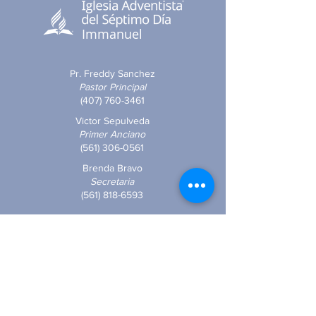
Immanuel
Pr. Freddy Sanchez
Pastor Principal
(407) 760-3461
Victor Sepulveda
Primer Anciano
(561) 306-0561
Brenda Bravo
Secretaria
(561) 818-6593
Nuestra Dirección:
4100 Forest Hill Blvd.
West Palm Beach, FL
33406