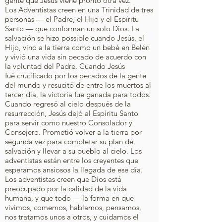
gente que Jesús viene pronto otra vez.
Los Adventistas creen en una Trinidad de tres
personas — el Padre, el Hijo y el Espíritu
Santo — que conforman un solo Dios. La
salvación se hizo possible cuando Jesús, el
Hijo, vino a la tierra como un bebé en Belén
y vivió una vida sin pecado de acuerdo con
la voluntad del Padre. Cuando Jesús
fué crucificado por los pecados de la gente
del mundo y resucitó de entre los muertos al
tercer día, la victoria fue ganada para todos.
Cuando regresó al cielo después de la
resurrección, Jesús dejó al Espíritu Santo
para servir como nuestro Consolador y
Consejero. Prometió volver a la tierra por
segunda vez para completar su plan de
salvación y llevar a su pueblo al cielo. Los
adventistas están entre los creyentes que
esperamos ansiosos la llegada de ese día.
Los adventistas creen que Dios está
preocupado por la calidad de la vida
humana, y que todo — la forma en que
vivimos, comemos, hablamos, pensamos,
nos tratamos unos a otros, y cuidamos el