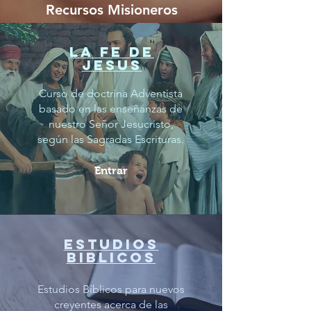
Recursos Misioneros
La fe de
Jesus
Curso de doctrina Adventista
basado en las enseñanzas de
nuestro Señor Jesucristo,
según las Sagradas Escrituras.
Entrar
estudios
biblicos
Estudios Bíblicos para nuevos
creyentes acerca de las