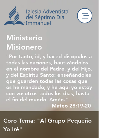
Ministerio
Misionero
"Por tanto, id, y haced discípulos a
todas las naciones, bautizándolos
en el nombre del Padre, y del Hijo,
y del Espíritu Santo; enseñándoles
que guarden todas las cosas que
os he mandado; y he aquí yo estoy
con vosotros todos los días, hasta
el fin del mundo. Amén."
Mateo 28:19-20
Coro Tema: "Al Grupo Pequeño
Yo Iré"