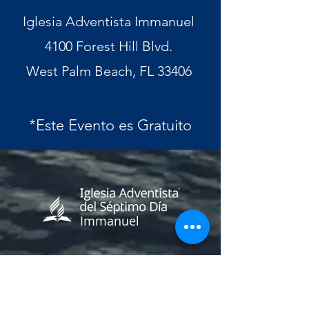
Iglesia Adventista Immanuel
4100 Forest Hill Blvd.
West Palm Beach, FL 33406
*Este Evento es Gratuito​
Immanuel
Pr. Freddy Sanchez
Pastor Principal
(407) 760-3461
Victor Sepulveda