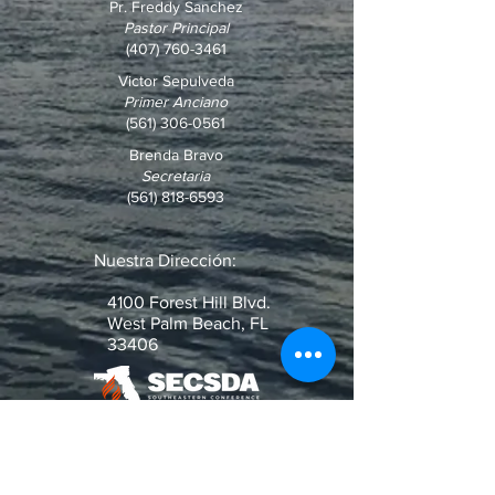
Pr. Freddy Sanchez
Pastor Principal
(407) 760-3461
Victor Sepulveda
Primer Anciano
(561) 306-0561
Brenda Bravo
Secretaria
(561) 818-6593
Nuestra Dirección:
4100 Forest Hill Blvd.
West Palm Beach, FL
33406
¿Pregunta o Pedido de Oración?
Escribenos