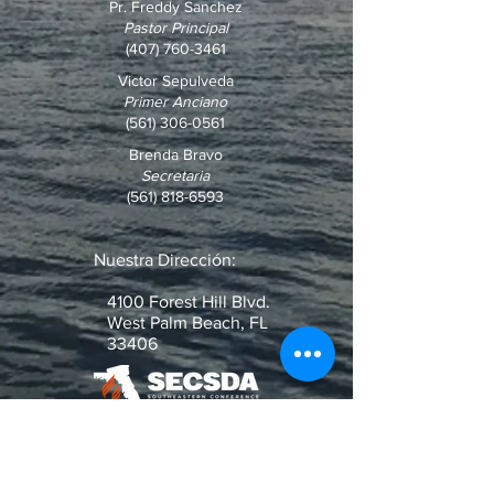
Pr. Freddy Sanchez
Pastor Principal
(407) 760-3461
Victor Sepulveda
Primer Anciano
(561) 306-0561
Brenda Bravo
Secretaria
(561) 818-6593
Nuestra Dirección:
4100 Forest Hill Blvd.
West Palm Beach, FL
33406
¿Pregunta o Pedido de Oración?
Escribenos