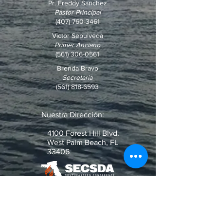
Pr. Freddy Sanchez
Pastor Principal
(407) 760-3461
Victor Sepulveda
Primer Anciano
(561) 306-0561
Brenda Bravo
Secretaria
(561) 818-6593
Nuestra Dirección:
4100 Forest Hill Blvd.
West Palm Beach, FL
33406
¿Pregunta o Pedido de Oración?
Escribenos