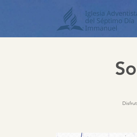
So
Disfru