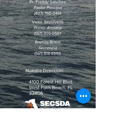
Pr. Freddy Sanchez
Pastor Principal
(407) 760-3461
Victor Sepulveda
Primer Anciano
(561) 306-0561
Brenda Bravo
Secretaria
(561) 818-6593
Nuestra Dirección:
4100 Forest Hill Blvd.
West Palm Beach, FL
33406
¿Pregunta o Pedido de Oración?
Escribenos