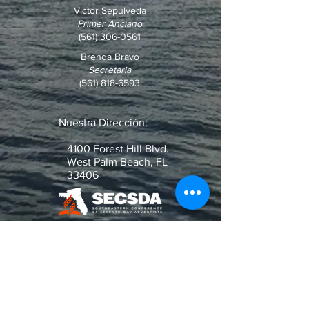
Victor Sepulveda
Primer Anciano
(561) 306-0561
Brenda Bravo
Secretaria
(561) 818-6593
Nuestra Dirección:
4100 Forest Hill Blvd.
West Palm Beach, FL
33406
¿Pregunta o Pedido de Oración?
Escribenos