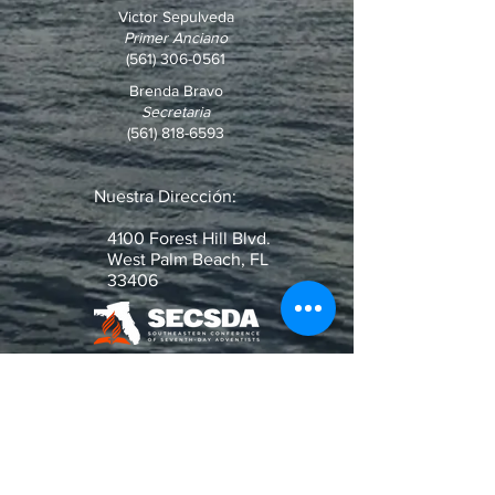
Victor Sepulveda
Primer Anciano
(561) 306-0561
Brenda Bravo
Secretaria
(561) 818-6593
Nuestra Dirección:
4100 Forest Hill Blvd.
West Palm Beach, FL
33406
¿Pregunta o Pedido de Oración?
Escribenos