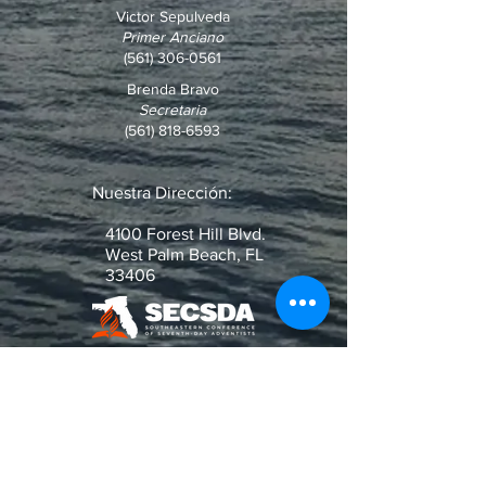
Victor Sepulveda
Primer Anciano
(561) 306-0561
Brenda Bravo
Secretaria
(561) 818-6593
Nuestra Dirección:
4100 Forest Hill Blvd.
West Palm Beach, FL
33406
¿Pregunta o Pedido de Oración?
Escribenos