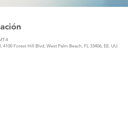
cación
MT-4
, 4100 Forest Hill Blvd, West Palm Beach, FL 33406, EE. UU.