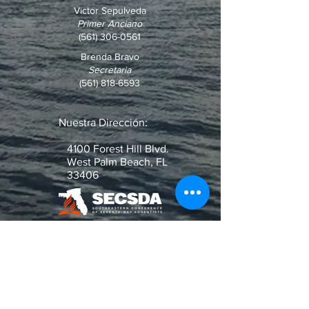
Victor Sepulveda
Primer Anciano
(561) 306-0561
Brenda Bravo
Secretaria
(561) 818-6593
Nuestra Dirección:
4100 Forest Hill Blvd.
West Palm Beach, FL
33406
¿Pregunta o Pedido de Oración?
Escribenos