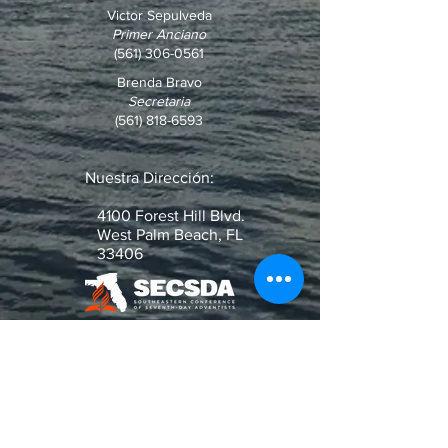
Victor Sepulveda
Primer Anciano
(561) 306-0561
Brenda Bravo
Secretaria
(561) 818-6593
Nuestra Dirección:
4100 Forest Hill Blvd.
West Palm Beach, FL
33406
¿Pregunta o Pedido de Oración?
Escribenos