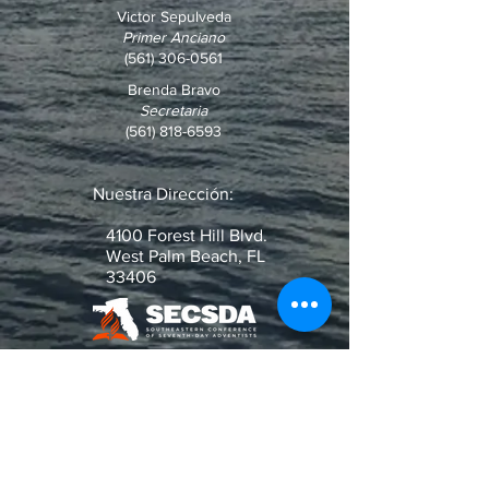
Victor Sepulveda
Primer Anciano
(561) 306-0561
Brenda Bravo
Secretaria
(561) 818-6593
Nuestra Dirección:
4100 Forest Hill Blvd.
West Palm Beach, FL
33406
¿Pregunta o Pedido de Oración?
Escribenos