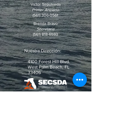
Victor Sepulveda
Primer Anciano
(561) 306-0561
Brenda Bravo
Secretaria
(561) 818-6593
Nuestra Dirección:
4100 Forest Hill Blvd.
West Palm Beach, FL
33406
¿Pregunta o Pedido de Oración?
Escribenos