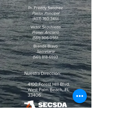
Pr. Freddy Sanchez
Pastor Principal
(407) 760-3461
Victor Sepulveda
Primer Anciano
(561) 306-0561
Brenda Bravo
Secretaria
(561) 818-6593
Nuestra Dirección:
4100 Forest Hill Blvd.
West Palm Beach, FL
33406
¿Pregunta o Pedido de Oración?
Escribenos