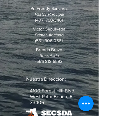
Pr. Freddy Sanchez
Pastor Principal
(407) 760-3461
Victor Sepulveda
Primer Anciano
(561) 306-0561
Brenda Bravo
Secretaria
(561) 818-6593
Nuestra Dirección:
4100 Forest Hill Blvd.
West Palm Beach, FL
33406
¿Pregunta o Pedido de Oración?
Escribenos