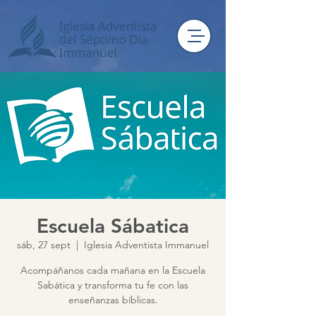
Escuela Sábatica
sáb, 27 sept
  |  
Iglesia Adventista Immanuel
Acompáñanos cada mañana en la Escuela
Sabática y transforma tu fe con las
enseñanzas bíblicas.