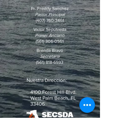
Pr. Freddy Sanchez
Pastor Principal
(407) 760-3461
Victor Sepulveda
Primer Anciano
(561) 306-0561
Brenda Bravo
Secretaria
(561) 818-6593
Nuestra Dirección:
4100 Forest Hill Blvd.
West Palm Beach, FL
33406
¿Pregunta o Pedido de Oración?
Escribenos