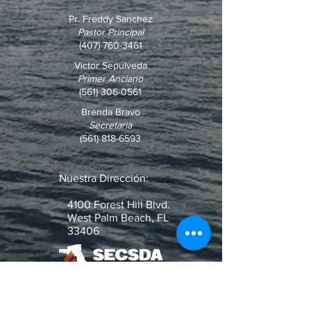
Pr. Freddy Sanchez
Pastor Principal
(407) 760-3461
Victor Sepulveda
Primer Anciano
(561) 306-0561
Brenda Bravo
Secretaria
(561) 818-6593
Nuestra Dirección:
4100 Forest Hill Blvd.
West Palm Beach, FL
33406
¿Pregunta o Pedido de Oración?
Escribenos