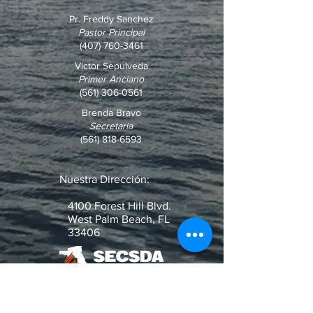
Pr. Freddy Sanchez
Pastor Principal
(407) 760-3461
Victor Sepulveda
Primer Anciano
(561) 306-0561
Brenda Bravo
Secretaria
(561) 818-6593
Nuestra Dirección:
4100 Forest Hill Blvd.
West Palm Beach, FL
33406
¿Pregunta o Pedido de Oración?
Escribenos