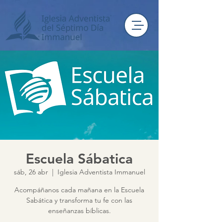
Escuela Sábatica
sáb, 26 abr
  |  
Iglesia Adventista Immanuel
Acompáñanos cada mañana en la Escuela
Sabática y transforma tu fe con las
enseñanzas bíblicas.