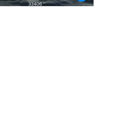
33406
¿Pregunta o Pedido de Oración?
Escribenos