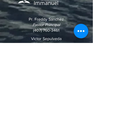
Immanuel
Pr. Freddy Sanchez
Pastor Principal
(407) 760-3461
Victor Sepulveda
Primer Anciano
(561) 306-0561
Brenda Bravo
Secretaria
(561) 818-6593
Nuestra Dirección:
4100 Forest Hill Blvd.
West Palm Beach, FL
33406